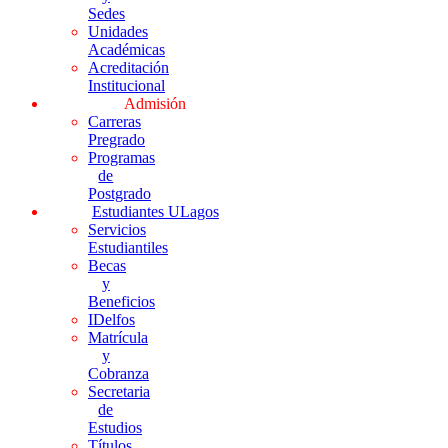
Sedes
Unidades
Académicas
Acreditación
Institucional
Admisión
Carreras
Pregrado
Programas
de
Postgrado
Estudiantes ULagos
Servicios
Estudiantiles
Becas
y
Beneficios
IDelfos
Matrícula
y
Cobranza
Secretaria
de
Estudios
Títulos