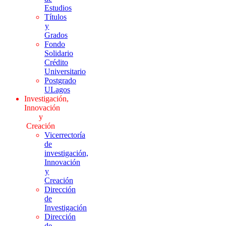
Estudios
Títulos
y
Grados
Fondo
Solidario
Crédito
Universitario
Postgrado
ULagos
Investigación,
Innovación
y
Creación
Vicerrectoría
de
investigación,
Innovación
y
Creación
Dirección
de
Investigación
Dirección
de