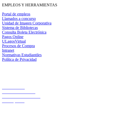
EMPLEOS Y HERRAMIENTAS
Portal de empleos
Llamados a concurso
Unidad de Imagen Corporativa
Sistema de Bibliotecas
Consulta Boleta Electrónica
Pagos Online
ULagosVirtual
Procesos de Compra
Intranet
Normativas Estudiantiles
Política de Privacidad
Casa Central
Lord Cochrane 1046
Teléfono 56 642333000
Osorno, Chile