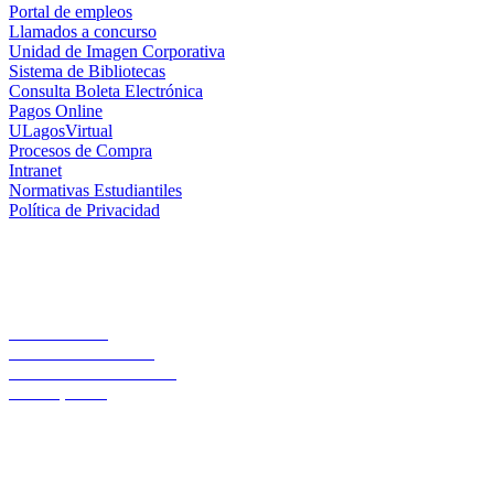
Portal de empleos
Llamados a concurso
Unidad de Imagen Corporativa
Sistema de Bibliotecas
Consulta Boleta Electrónica
Pagos Online
ULagosVirtual
Procesos de Compra
Intranet
Normativas Estudiantiles
Política de Privacidad
Casa Central
Lord Cochrane 1046
Teléfono 56 642333000
Osorno, Chile