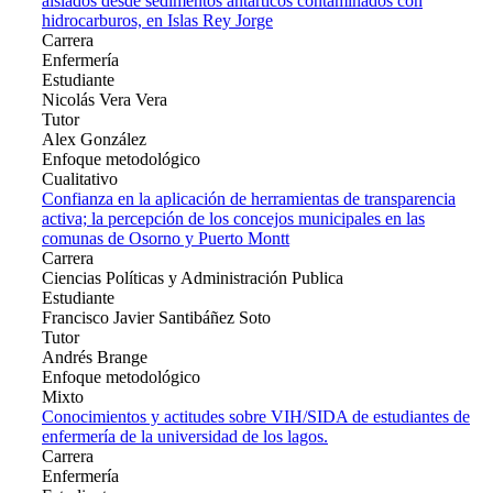
aislados desde sedimentos antárticos contaminados con
hidrocarburos, en Islas Rey Jorge
Carrera
Enfermería
Estudiante
Nicolás Vera Vera
Tutor
Alex González
Enfoque metodológico
Cualitativo
Confianza en la aplicación de herramientas de transparencia
activa; la percepción de los concejos municipales en las
comunas de Osorno y Puerto Montt
Carrera
Ciencias Políticas y Administración Publica
Estudiante
Francisco Javier Santibáñez Soto
Tutor
Andrés Brange
Enfoque metodológico
Mixto
Conocimientos y actitudes sobre VIH/SIDA de estudiantes de
enfermería de la universidad de los lagos.
Carrera
Enfermería