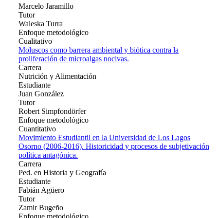
Marcelo Jaramillo
Tutor
Waleska Turra
Enfoque metodológico
Cualitativo
Moluscos como barrera ambiental y biótica contra la
proliferación de microalgas nocivas.
Carrera
Nutrición y Alimentación
Estudiante
Juan González
Tutor
Robert Simpfondörfer
Enfoque metodológico
Cuantitativo
Movimiento Estudiantil en la Universidad de Los Lagos
Osorno (2006-2016). Historicidad y procesos de subjetivación
política antagónica.
Carrera
Ped. en Historia y Geografía
Estudiante
Fabián Agüero
Tutor
Zamir Bugeño
Enfoque metodológico