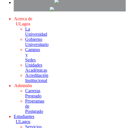
Acerca de
ULagos
La
Universidad
Gobierno
Universitario
Campus
y
Sedes
Unidades
Académicas
Acreditación
Institucional
Admisión
Carreras
Pregrado
Programas
de
Postgrado
Estudiantes
ULagos
Servicios