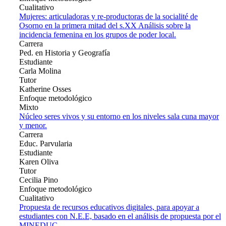
Cualitativo
Mujeres: articuladoras y re-productoras de la socialité de
Osorno en la primera mitad del s.XX Análisis sobre la
incidencia femenina en los grupos de poder local.
Carrera
Ped. en Historia y Geografía
Estudiante
Carla Molina
Tutor
Katherine Osses
Enfoque metodológico
Mixto
Núcleo seres vivos y su entorno en los niveles sala cuna mayor
y menor.
Carrera
Educ. Parvularia
Estudiante
Karen Oliva
Tutor
Cecilia Pino
Enfoque metodológico
Cualitativo
Propuesta de recursos educativos digitales, para apoyar a
estudiantes con N.E.E, basado en el análisis de propuesta por el
MINEDUC.