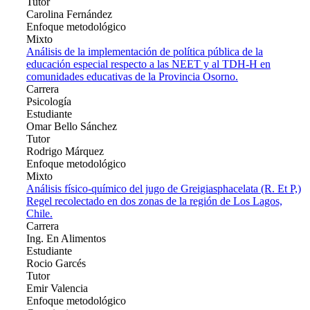
Tutor
Carolina Fernández
Enfoque metodológico
Mixto
Análisis de la implementación de política pública de la
educación especial respecto a las NEET y al TDH-H en
comunidades educativas de la Provincia Osorno.
Carrera
Psicología
Estudiante
Omar Bello Sánchez
Tutor
Rodrigo Márquez
Enfoque metodológico
Mixto
Análisis físico-químico del jugo de Greigiasphacelata (R. Et P,)
Regel recolectado en dos zonas de la región de Los Lagos,
Chile.
Carrera
Ing. En Alimentos
Estudiante
Rocio Garcés
Tutor
Emir Valencia
Enfoque metodológico