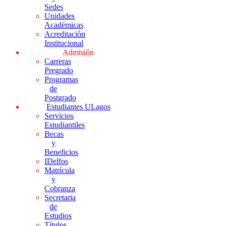
Sedes
Unidades
Académicas
Acreditación
Institucional
Admisión
Carreras
Pregrado
Programas
de
Postgrado
Estudiantes ULagos
Servicios
Estudiantiles
Becas
y
Beneficios
IDelfos
Matrícula
y
Cobranza
Secretaria
de
Estudios
Títulos