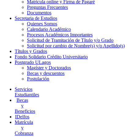
Matricula online y Firma de Pagaré
Preguntas Frecuentes
Documentos
Secretaria de Estudios
Quienes Somos
Calendario Académico
Procesos Académicos Importantes
Solicitud de Tramitación de Título y/o Grado
Solicitud por cambio de Nombre(s) y/o Apellido(s)
Títulos y Grados
Fondo Solidario Crédito Universitario
Postgrado ULagos
Magíster y Doctorados
Becas y descuentos
Postulación
Servicios
Estudiantiles
Becas
y
Beneficios
IDelfos
Matrícula
y
Cobranza