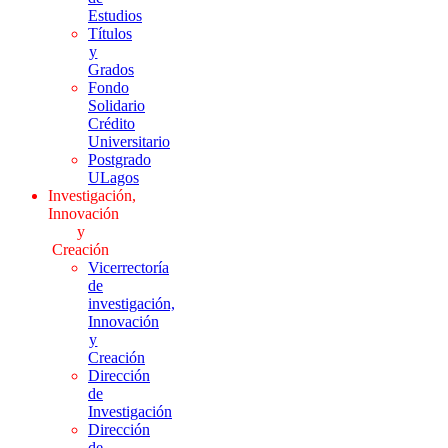
Estudios
Títulos
y
Grados
Fondo
Solidario
Crédito
Universitario
Postgrado
ULagos
Investigación,
Innovación
y
Creación
Vicerrectoría
de
investigación,
Innovación
y
Creación
Dirección
de
Investigación
Dirección
de