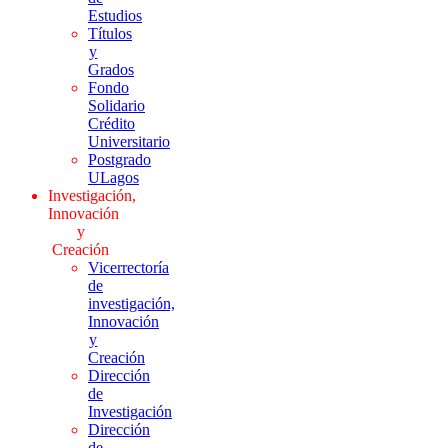
Estudios
Títulos
y
Grados
Fondo
Solidario
Crédito
Universitario
Postgrado
ULagos
Investigación,
Innovación
y
Creación
Vicerrectoría
de
investigación,
Innovación
y
Creación
Dirección
de
Investigación
Dirección
de