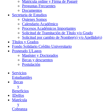
Matricula online y Firma de Pagaré
Preguntas Frecuentes
Documentos
Secretaria de Estudios
Quienes Somos
Calendario Académico
Procesos Académicos Importantes
Solicitud de Tramitación de Título y/o Grado
Solicitud por cambio de Nombre(s) y/o Apellido(s)
Títulos y Grados
Fondo Solidario Crédito Universitario
Postgrado ULagos
Magíster y Doctorados
Becas y descuentos
Postulación
Servicios
Estudiantiles
Becas
y
Beneficios
IDelfos
Matrícula
y
Cobranza