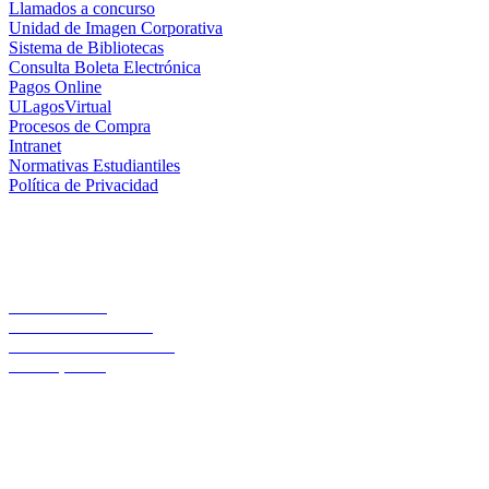
Llamados a concurso
Unidad de Imagen Corporativa
Sistema de Bibliotecas
Consulta Boleta Electrónica
Pagos Online
ULagosVirtual
Procesos de Compra
Intranet
Normativas Estudiantiles
Política de Privacidad
Casa Central
Lord Cochrane 1046
Teléfono 56 642333000
Osorno, Chile