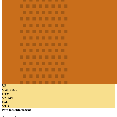
UF
$ 40.845
UTM
$ 71.649
Dolar
$ 914
Para más información