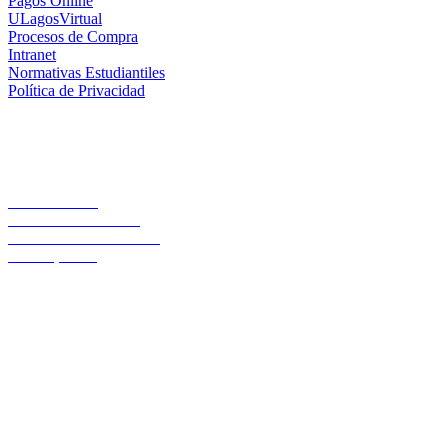
Pagos Online
ULagosVirtual
Procesos de Compra
Intranet
Normativas Estudiantiles
Política de Privacidad
Casa Central
Lord Cochrane 1046
Teléfono 56 642333000
Osorno, Chile