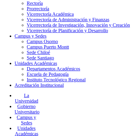
Rectoría
Prorrectoría
Vicerrectoría Académica
Vicerrectoría de Administración y Finanzas
Vicerrectoría de Investigación, Innovación y Creación
Vicerrectoría de Planificación y Desarrollo
Campus y Sedes
Campus Osorno
Campus Puerto Montt
Sede Chiloé
Sede Santiago
Unidades Académicas
Departamentos Académicos
Escuela de Pedagogía
Instituto Tecnológico Regional
Acreditación Institucional
La
Universidad
Gobierno
Universitario
Campus y
Sedes
Unidades
Académicas