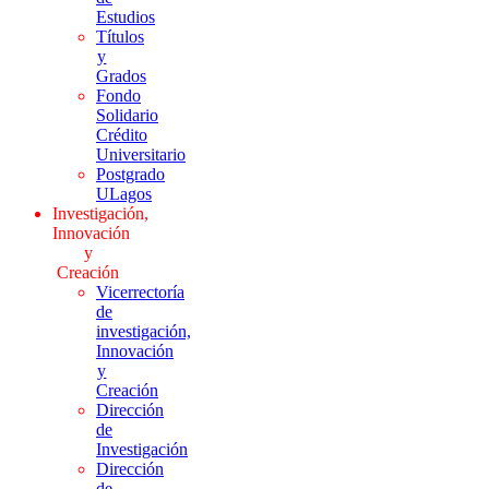
Estudios
Títulos
y
Grados
Fondo
Solidario
Crédito
Universitario
Postgrado
ULagos
Investigación,
Innovación
y
Creación
Vicerrectoría
de
investigación,
Innovación
y
Creación
Dirección
de
Investigación
Dirección
de