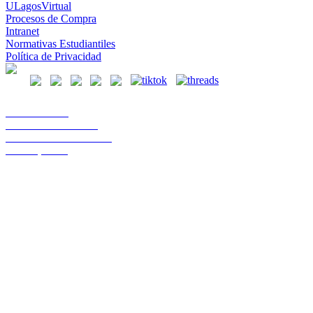
ULagosVirtual
Procesos de Compra
Intranet
Normativas Estudiantiles
Política de Privacidad
Casa Central
Lord Cochrane 1046
Teléfono 56 642333000
Osorno, Chile