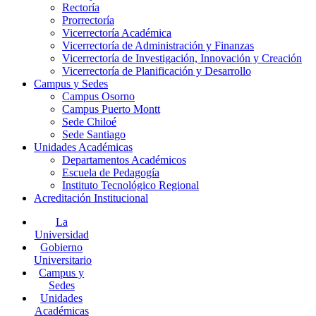
Rectoría
Prorrectoría
Vicerrectoría Académica
Vicerrectoría de Administración y Finanzas
Vicerrectoría de Investigación, Innovación y Creación
Vicerrectoría de Planificación y Desarrollo
Campus y Sedes
Campus Osorno
Campus Puerto Montt
Sede Chiloé
Sede Santiago
Unidades Académicas
Departamentos Académicos
Escuela de Pedagogía
Instituto Tecnológico Regional
Acreditación Institucional
La
Universidad
Gobierno
Universitario
Campus y
Sedes
Unidades
Académicas