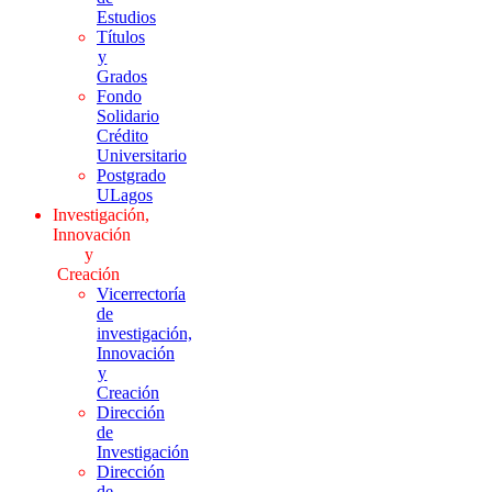
Estudios
Títulos
y
Grados
Fondo
Solidario
Crédito
Universitario
Postgrado
ULagos
Investigación,
Innovación
y
Creación
Vicerrectoría
de
investigación,
Innovación
y
Creación
Dirección
de
Investigación
Dirección
de