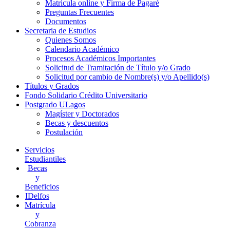
Matricula online y Firma de Pagaré
Preguntas Frecuentes
Documentos
Secretaria de Estudios
Quienes Somos
Calendario Académico
Procesos Académicos Importantes
Solicitud de Tramitación de Título y/o Grado
Solicitud por cambio de Nombre(s) y/o Apellido(s)
Títulos y Grados
Fondo Solidario Crédito Universitario
Postgrado ULagos
Magíster y Doctorados
Becas y descuentos
Postulación
Servicios
Estudiantiles
Becas
y
Beneficios
IDelfos
Matrícula
y
Cobranza