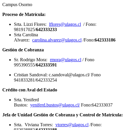
Campus Osorno
Proceso de Matrícula:
Srta. Lizzi Flores:
lflores@ulagos.cl
/ Fono:
981917025/
642333233
Srta Carolina
Alvarez:
carolina.alvarez@ulagos.cl
/Fono:
642333186
Gestión de Cobranza
Sr. Rodrigo Mora:
rmora@ulagos.cl
/ Fono
995390555/
642333591
Cristian Sandoval: c.sandoval@ulagos.cl/ Fono
941833281/642333254
Crédito con Aval del Estado
Srta. Yeniferd
Bustos:
yeniferd.bustos@ulagos.cl/
Fono:642333037
Jefa de Unidad Gestión de Cobranza y Control de Matrícula:
Srta. Viviana Torres:
vtorres@ulagos.cl
/Fono:
932028882/
642333188