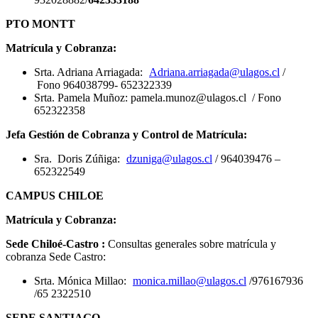
PTO MONTT
Matrícula y Cobranza:
Srta. Adriana Arriagada:
Adriana.arriagada@ulagos.cl
/
Fono 964038799- 652322339
Srta. Pamela Muñoz: pamela.munoz@ulagos.cl / Fono
652322358
Jefa Gestión de Cobranza y Control de Matrícula:
Sra. Doris Zúñiga:
dzuniga@ulagos.cl
/ 964039476 –
652322549
CAMPUS CHILOE
Matrícula y Cobranza:
Sede Chiloé-Castro :
Consultas generales sobre matrícula y
cobranza Sede Castro:
Srta. Mónica Millao:
monica.millao@ulagos.cl
/976167936
/65 2322510
SEDE SANTIAGO