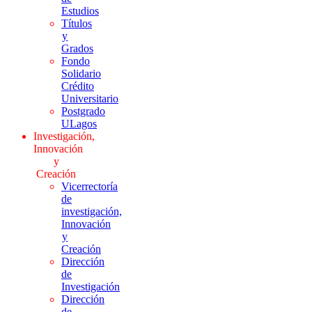
Estudios
Títulos
y
Grados
Fondo
Solidario
Crédito
Universitario
Postgrado
ULagos
Investigación,
Innovación
y
Creación
Vicerrectoría
de
investigación,
Innovación
y
Creación
Dirección
de
Investigación
Dirección
de