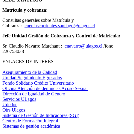
Matrícula y cobranza:
Consultas generales sobre Matrícula y
Cobranza:
cuentascorrientes.santiago@ulagos.cl
Jefe Unidad Gestión de Cobranza y Control de Matrícula:
Sr. Claudio Navarro Marchant :
cnavarro@ulagos.cl
/fono
226753038
ENLACES DE INTERÉS
Aseguramiento de la Calidad
Unidad Seguimiento Egresados
Fondo Solidario Crédito Universitario
Oficina Atención de denuncias Acoso Sexual
Dirección de Igualdad de Género
Servicios ULagos
Udedoc
Oirs Ulagos
Sistema de Gestión de Indicadores (SGI)
Centro de Formación Integral
Sistemas de gestión académica