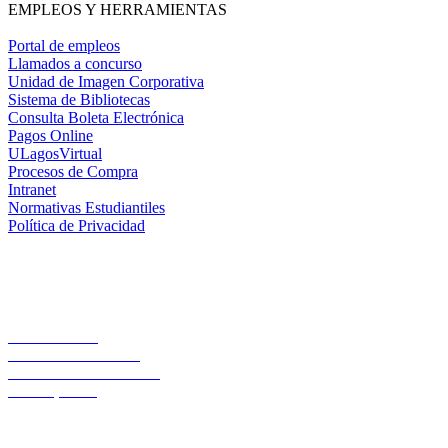
EMPLEOS Y HERRAMIENTAS
Portal de empleos
Llamados a concurso
Unidad de Imagen Corporativa
Sistema de Bibliotecas
Consulta Boleta Electrónica
Pagos Online
ULagosVirtual
Procesos de Compra
Intranet
Normativas Estudiantiles
Política de Privacidad
Casa Central
Lord Cochrane 1046
Teléfono 56 642333000
Osorno, Chile