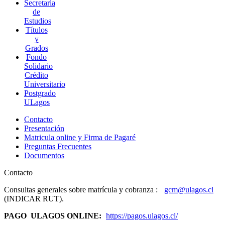
Secretaria
de
Estudios
Títulos
y
Grados
Fondo
Solidario
Crédito
Universitario
Postgrado
ULagos
Contacto
Presentación
Matricula online y Firma de Pagaré
Preguntas Frecuentes
Documentos
Contacto
Consultas generales sobre matrícula y cobranza :
gcm@ulagos.cl
(INDICAR RUT).
PAGO ULAGOS ONLINE:
https://pagos.ulagos.cl/