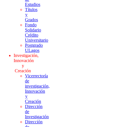
Estudios
Títulos
y
Grados
Fondo
Solidario
Crédito
Universitario
Postgrado
ULagos
Investigación,
Innovación
y
Creación
Vicerrectoría
de
investigación,
Innovación
y
Creación
Dirección
de
Investigación
Dirección
de