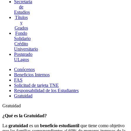
Secretaria
de
Estudios
Títulos
y
Grados
Fondo
Solidario
Crédito
Universitario
Postgrado
ULagos
Conócenos
Beneficios Internos
FAS
Solicitud de tarjeta TNE
Responsabilidad de los Estudiantes
Gratuidad
Gratuidad
¿Qué es la Gratuidad?
La
gratuidad
es un
beneficio estudiantil
que tiene como objetivo
que las familias correspondientes al 60% de menores ingresos de la