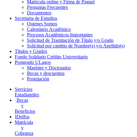
Matricula online y Firma de Pagaré
Preguntas Frecuentes
Documentos
Secretaria de Estudios
Quienes Somos
Calendario Académico
Procesos Académicos Importantes
Solicitud de Tramitación de Título y/o Grado
Solicitud por cambio de Nombre(s) y/o Apellido(s)
Títulos y Grados
Fondo Solidario Crédito Universitario
Postgrado ULagos
Magíster y Doctorados
Becas y descuentos
Postulación
Servicios
Estudiantiles
Becas
y
Beneficios
IDelfos
Matrícula
y
Cobranza