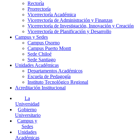
Rectoría
Prorrectoría
Vicerrectoría Académica
Vicerrectoría de Administración y Finanzas
Vicerrectoría de Investigación, Innovación y Creación
Vicerrectoría de Planificación y Desarrollo
Campus y Sedes
Campus Osorno
Campus Puerto Montt
Sede Chiloé
Sede Santiago
Unidades Académicas
Departamentos Académicos
Escuela de Pedagogía
Instituto Tecnológico Regional
Acreditación Institucional
La
Universidad
Gobierno
Universitario
Campus y
Sedes
Unidades
Académicas