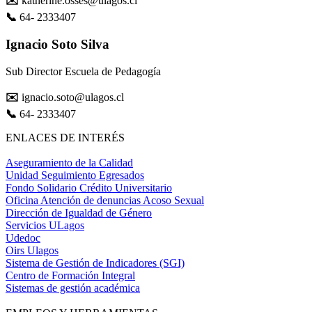
✉️
katherine.osses@ulagos.cl
📞
64- 2333407
Ignacio Soto Silva
Sub Director Escuela de Pedagogía
✉️
ignacio.soto@ulagos.cl
📞
64- 2333407
ENLACES DE INTERÉS
Aseguramiento de la Calidad
Unidad Seguimiento Egresados
Fondo Solidario Crédito Universitario
Oficina Atención de denuncias Acoso Sexual
Dirección de Igualdad de Género
Servicios ULagos
Udedoc
Oirs Ulagos
Sistema de Gestión de Indicadores (SGI)
Centro de Formación Integral
Sistemas de gestión académica