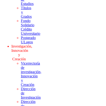
Estudios
Títulos
y
Grados
Fondo
Solidario
Crédito
Universitario
Postgrado
ULagos
Investigación,
Innovación
y
Creación
Vicerrectoría
de
investigación,
Innovación
y
Creación
Dirección
de
Investigación
Dirección
de