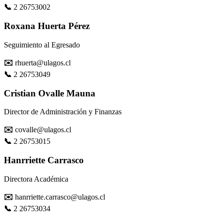
📞
2 26753002
Roxana Huerta Pérez
Seguimiento al Egresado
✉️
rhuerta@ulagos.cl
📞
2 26753049
Cristian Ovalle Mauna
Director de Administración y Finanzas
✉️
covalle@ulagos.cl
📞
2 26753015
Hanrriette Carrasco
Directora Académica
✉️
hanrriette.carrasco@ulagos.cl
📞
2 26753034