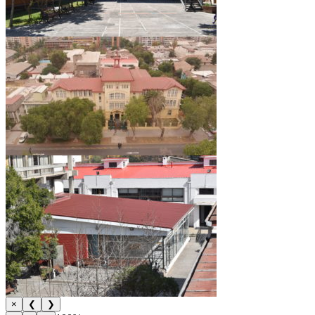
×
❮
❯