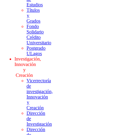
Estudios
Títulos
y
Grados
Fondo
Solidario
Crédito
Universitario
Postgrado
ULagos
Investigación,
Innovación
y
Creación
Vicerrectoría
de
investigación,
Innovación
y
Creación
Dirección
de
Investigación
Dirección
de