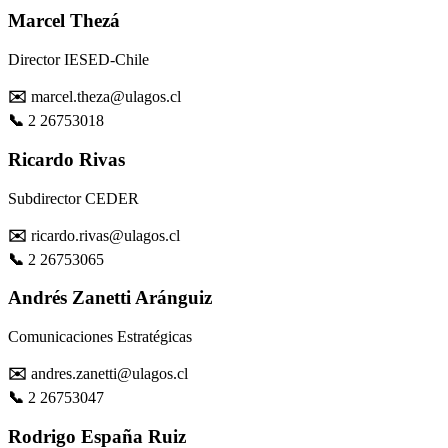
Marcel Thezá
Director IESED-Chile
✉️
marcel.theza@ulagos.cl
📞
2 26753018
Ricardo Rivas
Subdirector CEDER
✉️
ricardo.rivas@ulagos.cl
📞
2 26753065
Andrés Zanetti Aránguiz
Comunicaciones Estratégicas
✉️
andres.zanetti@ulagos.cl
📞
2 26753047
Rodrigo España Ruiz