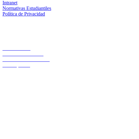
Intranet
Normativas Estudiantiles
Política de Privacidad
Casa Central
Lord Cochrane 1046
Teléfono 56 642333000
Osorno, Chile