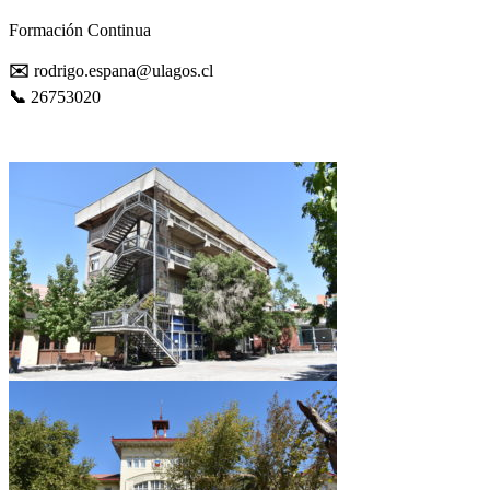
Formación Continua
✉️
rodrigo.espana@ulagos.cl
📞
26753020