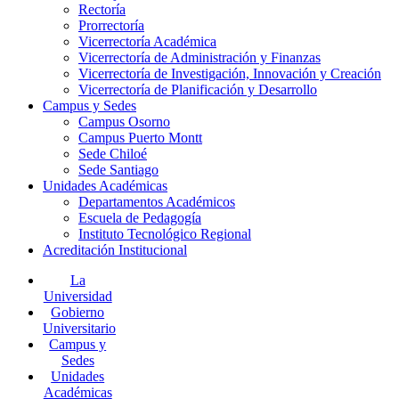
Rectoría
Prorrectoría
Vicerrectoría Académica
Vicerrectoría de Administración y Finanzas
Vicerrectoría de Investigación, Innovación y Creación
Vicerrectoría de Planificación y Desarrollo
Campus y Sedes
Campus Osorno
Campus Puerto Montt
Sede Chiloé
Sede Santiago
Unidades Académicas
Departamentos Académicos
Escuela de Pedagogía
Instituto Tecnológico Regional
Acreditación Institucional
La
Universidad
Gobierno
Universitario
Campus y
Sedes
Unidades
Académicas