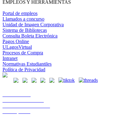
EMPLEOS Y HERRAMIENTAS
Portal de empleos
Llamados a concurso
Unidad de Imagen Corporativa
Sistema de Bibliotecas
Consulta Boleta Electrónica
Pagos Online
ULagosVirtual
Procesos de Compra
Intranet
Normativas Estudiantiles
Política de Privacidad
Casa Central
Lord Cochrane 1046
Teléfono 56 642333000
Osorno, Chile