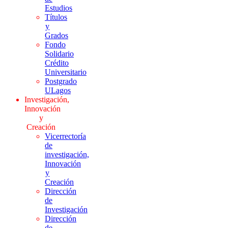
Estudios
Títulos
y
Grados
Fondo
Solidario
Crédito
Universitario
Postgrado
ULagos
Investigación,
Innovación
y
Creación
Vicerrectoría
de
investigación,
Innovación
y
Creación
Dirección
de
Investigación
Dirección
de