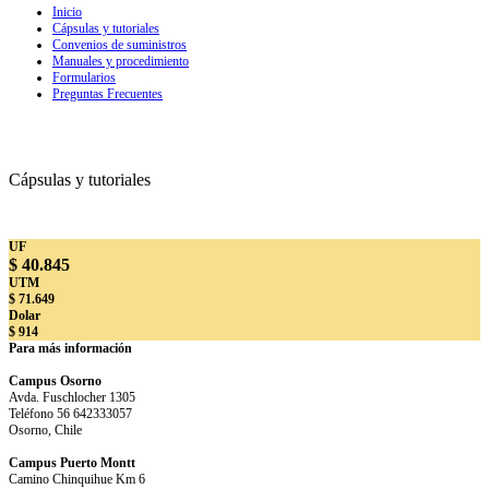
Inicio
Cápsulas y tutoriales
Convenios de suministros
Manuales y procedimiento
Formularios
Preguntas Frecuentes
Cápsulas y tutoriales
UF
$ 40.845
UTM
$ 71.649
Dolar
$ 914
Para más información
Campus Osorno
Avda. Fuschlocher 1305
Teléfono 56 642333057
Osorno, Chile
Campus Puerto Montt
Camino Chinquihue Km 6