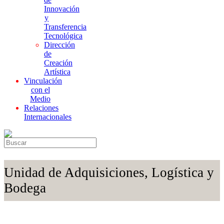
Innovación
y
Transferencia
Tecnológica
Dirección
de
Creación
Artística
Vinculación
con el
Medio
Relaciones
Internacionales
Unidad de Adquisiciones, Logística y
Bodega