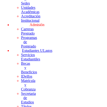
Sedes
Unidades
Académicas
Acreditación
Institucional
Admisión
Carreras
Pregrado
Programas
de
Postgrado
Estudiantes ULagos
Servicios
Estudiantiles
Becas
y
Beneficios
IDelfos
Matrícula
y
Cobranza
Secretaria
de
Estudios
Títulos