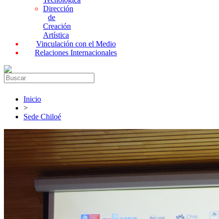
Dirección
de
Creación
Artística
Vinculación con el Medio
Relaciones Internacionales
Inicio
>
Sede Chiloé