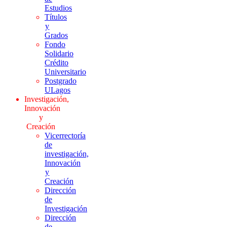
Estudios
Títulos
y
Grados
Fondo
Solidario
Crédito
Universitario
Postgrado
ULagos
Investigación,
Innovación
y
Creación
Vicerrectoría
de
investigación,
Innovación
y
Creación
Dirección
de
Investigación
Dirección
de