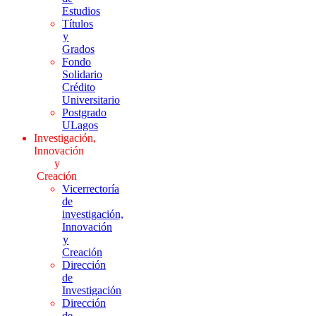
Estudios
Títulos
y
Grados
Fondo
Solidario
Crédito
Universitario
Postgrado
ULagos
Investigación,
Innovación
y
Creación
Vicerrectoría
de
investigación,
Innovación
y
Creación
Dirección
de
Investigación
Dirección
de