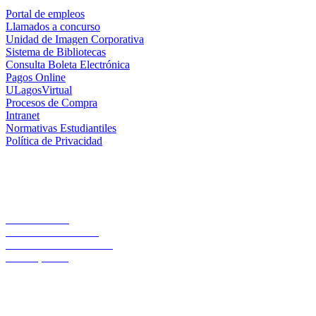
Portal de empleos
Llamados a concurso
Unidad de Imagen Corporativa
Sistema de Bibliotecas
Consulta Boleta Electrónica
Pagos Online
ULagosVirtual
Procesos de Compra
Intranet
Normativas Estudiantiles
Política de Privacidad
Casa Central
Lord Cochrane 1046
Teléfono 56 642333000
Osorno, Chile