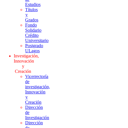
Estudios
Títulos
y
Grados
Fondo
Solidario
Crédito
Universitario
Postgrado
ULagos
Investigación,
Innovación
y
Creación
Vicerrectoría
de
investigación,
Innovación
y
Creación
Dirección
de
Investigación
Dirección
de