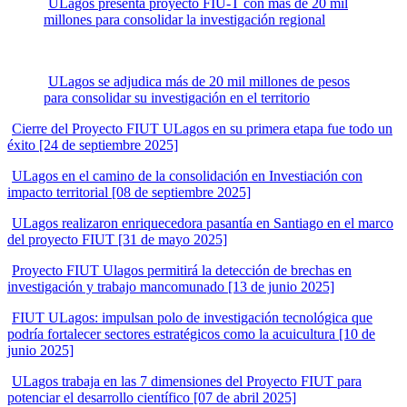
ULagos presenta proyecto FIU-T con más de 20 mil
millones para consolidar la investigación regional
ULagos se adjudica más de 20 mil millones de pesos
para consolidar su investigación en el territorio
Cierre del Proyecto FIUT ULagos en su primera etapa fue todo un
éxito [24 de septiembre 2025]
ULagos en el camino de la consolidación en Investiación con
impacto territorial [08 de septiembre 2025]
ULagos realizaron enriquecedora pasantía en Santiago en el marco
del proyecto FIUT [31 de mayo 2025]
Proyecto FIUT Ulagos permitirá la detección de brechas en
investigación y trabajo mancomunado [13 de junio 2025]
FIUT ULagos: impulsan polo de investigación tecnológica que
podría fortalecer sectores estratégicos como la acuicultura [10 de
junio 2025]
ULagos trabaja en las 7 dimensiones del Proyecto FIUT para
potenciar el desarrollo científico [07 de abril 2025]