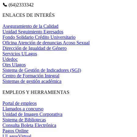
📞
(64)2333342
ENLACES DE INTERÉS
Aseguramiento de la Calidad
Unidad Seguimiento Egresados
Fondo Solidario Crédito Universitario
Oficina Atención de denuncias Acoso Sexual
Dirección de Igualdad de Género
Servicios ULagos
Udedoc
Oirs Ulagos
Sistema de Gestión de Indicadores (SGI)
Centro de Formación Integral
Sistemas de gestión académica
EMPLEOS Y HERRAMIENTAS
Portal de empleos
Llamados a concurso
Unidad de Imagen Corporativa
Sistema de Bibliotecas
Consulta Boleta Electrónica
Pagos Online
ULagosVirtual