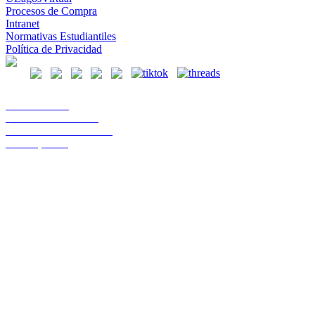
Procesos de Compra
Intranet
Normativas Estudiantiles
Política de Privacidad
Casa Central
Lord Cochrane 1046
Teléfono 56 642333000
Osorno, Chile