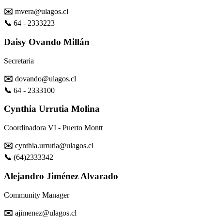
✉️
mvera@ulagos.cl
📞
64 - 2333223
Daisy Ovando Millán
Secretaria
✉️
dovando@ulagos.cl
📞
64 - 2333100
Cynthia Urrutia Molina
Coordinadora VI - Puerto Montt
✉️
cynthia.urrutia@ulagos.cl
📞
(64)2333342
Alejandro Jiménez Alvarado
Community Manager
✉️
ajimenez@ulagos.cl