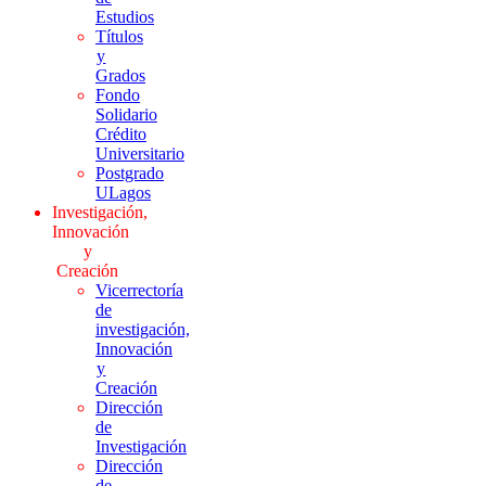
Estudios
Títulos
y
Grados
Fondo
Solidario
Crédito
Universitario
Postgrado
ULagos
Investigación,
Innovación
y
Creación
Vicerrectoría
de
investigación,
Innovación
y
Creación
Dirección
de
Investigación
Dirección
de