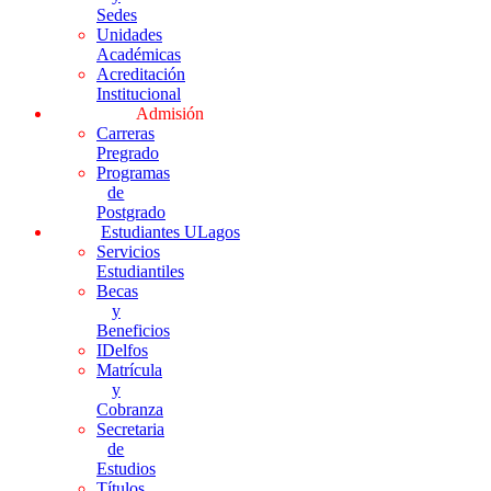
Sedes
Unidades
Académicas
Acreditación
Institucional
Admisión
Carreras
Pregrado
Programas
de
Postgrado
Estudiantes ULagos
Servicios
Estudiantiles
Becas
y
Beneficios
IDelfos
Matrícula
y
Cobranza
Secretaria
de
Estudios
Títulos