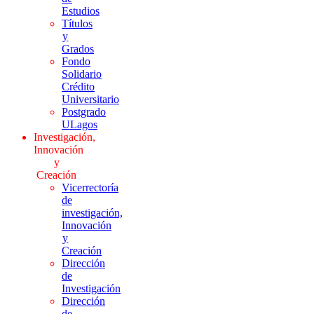
Estudios
Títulos
y
Grados
Fondo
Solidario
Crédito
Universitario
Postgrado
ULagos
Investigación,
Innovación
y
Creación
Vicerrectoría
de
investigación,
Innovación
y
Creación
Dirección
de
Investigación
Dirección
de