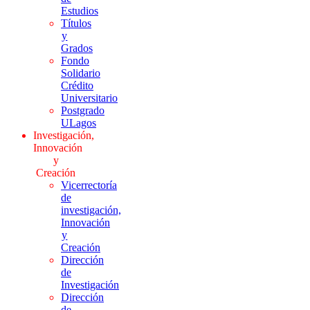
Estudios
Títulos
y
Grados
Fondo
Solidario
Crédito
Universitario
Postgrado
ULagos
Investigación,
Innovación
y
Creación
Vicerrectoría
de
investigación,
Innovación
y
Creación
Dirección
de
Investigación
Dirección
de