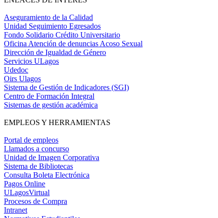
Aseguramiento de la Calidad
Unidad Seguimiento Egresados
Fondo Solidario Crédito Universitario
Oficina Atención de denuncias Acoso Sexual
Dirección de Igualdad de Género
Servicios ULagos
Udedoc
Oirs Ulagos
Sistema de Gestión de Indicadores (SGI)
Centro de Formación Integral
Sistemas de gestión académica
EMPLEOS Y HERRAMIENTAS
Portal de empleos
Llamados a concurso
Unidad de Imagen Corporativa
Sistema de Bibliotecas
Consulta Boleta Electrónica
Pagos Online
ULagosVirtual
Procesos de Compra
Intranet