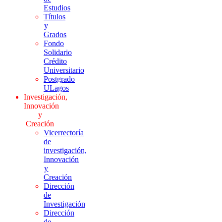
Estudios
Títulos
y
Grados
Fondo
Solidario
Crédito
Universitario
Postgrado
ULagos
Investigación,
Innovación
y
Creación
Vicerrectoría
de
investigación,
Innovación
y
Creación
Dirección
de
Investigación
Dirección
de