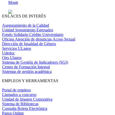
Montt
ENLACES DE INTERÉS
Aseguramiento de la Calidad
Unidad Seguimiento Egresados
Fondo Solidario Crédito Universitario
Oficina Atención de denuncias Acoso Sexual
Dirección de Igualdad de Género
Servicios ULagos
Udedoc
Oirs Ulagos
Sistema de Gestión de Indicadores (SGI)
Centro de Formación Integral
Sistemas de gestión académica
EMPLEOS Y HERRAMIENTAS
Portal de empleos
Llamados a concurso
Unidad de Imagen Corporativa
Sistema de Bibliotecas
Consulta Boleta Electrónica
Pagos Online