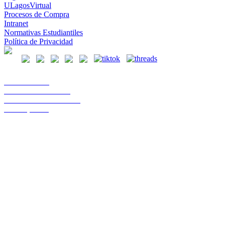
ULagosVirtual
Procesos de Compra
Intranet
Normativas Estudiantiles
Política de Privacidad
Casa Central
Lord Cochrane 1046
Teléfono 56 642333000
Osorno, Chile