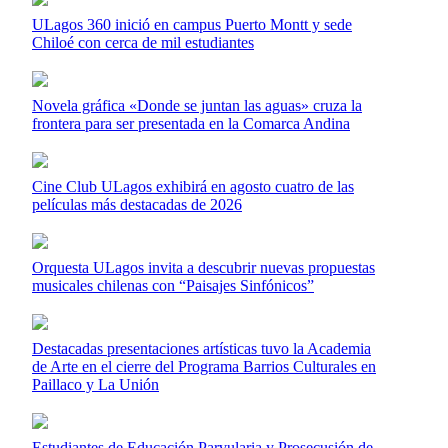
ULagos 360 inició en campus Puerto Montt y sede
Chiloé con cerca de mil estudiantes
Novela gráfica «Donde se juntan las aguas» cruza la
frontera para ser presentada en la Comarca Andina
Cine Club ULagos exhibirá en agosto cuatro de las
películas más destacadas de 2026
Orquesta ULagos invita a descubrir nuevas propuestas
musicales chilenas con “Paisajes Sinfónicos”
Destacadas presentaciones artísticas tuvo la Academia
de Arte en el cierre del Programa Barrios Culturales en
Paillaco y La Unión
Estudiantes de Educación Parvularia y Prosecusión de