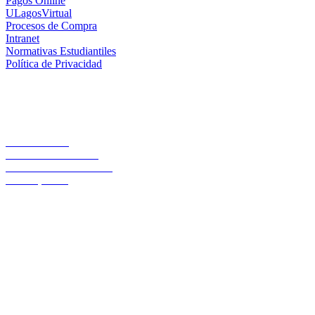
Pagos Online
ULagosVirtual
Procesos de Compra
Intranet
Normativas Estudiantiles
Política de Privacidad
Casa Central
Lord Cochrane 1046
Teléfono 56 642333000
Osorno, Chile