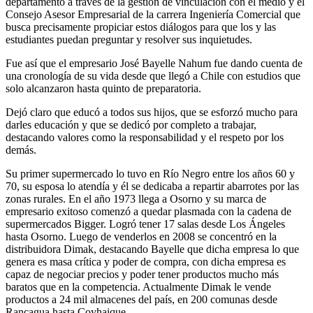
departamento a través de la gestión de vinculación con el medio y el
Consejo Asesor Empresarial de la carrera Ingeniería Comercial que
busca precisamente propiciar estos diálogos para que los y las
estudiantes puedan preguntar y resolver sus inquietudes.
Fue así que el empresario José Bayelle Nahum fue dando cuenta de
una cronología de su vida desde que llegó a Chile con estudios que
solo alcanzaron hasta quinto de preparatoria.
Dejó claro que educó a todos sus hijos, que se esforzó mucho para
darles educación y que se dedicó por completo a trabajar,
destacando valores como la responsabilidad y el respeto por los
demás.
Su primer supermercado lo tuvo en Río Negro entre los años 60 y
70, su esposa lo atendía y él se dedicaba a repartir abarrotes por las
zonas rurales. En el año 1973 llega a Osorno y su marca de
empresario exitoso comenzó a quedar plasmada con la cadena de
supermercados Bigger. Logró tener 17 salas desde Los Ángeles
hasta Osorno. Luego de venderlos en 2008 se concentró en la
distribuidora Dimak, destacando Bayelle que dicha empresa lo que
genera es masa crítica y poder de compra, con dicha empresa es
capaz de negociar precios y poder tener productos mucho más
baratos que en la competencia. Actualmente Dimak le vende
productos a 24 mil almacenes del país, en 200 comunas desde
Rancagua hasta Coyhaique.