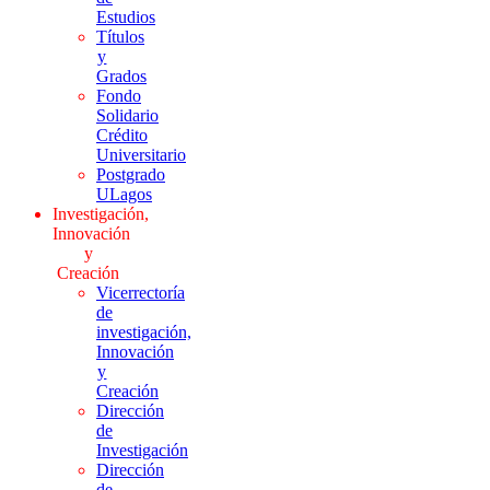
Estudios
Títulos
y
Grados
Fondo
Solidario
Crédito
Universitario
Postgrado
ULagos
Investigación,
Innovación
y
Creación
Vicerrectoría
de
investigación,
Innovación
y
Creación
Dirección
de
Investigación
Dirección
de