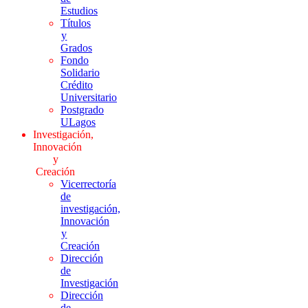
Estudios
Títulos
y
Grados
Fondo
Solidario
Crédito
Universitario
Postgrado
ULagos
Investigación,
Innovación
y
Creación
Vicerrectoría
de
investigación,
Innovación
y
Creación
Dirección
de
Investigación
Dirección
de