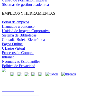
Centro de Formación Integral
Sistemas de gestión académica
EMPLEOS Y HERRAMIENTAS
Portal de empleos
Llamados a concurso
Unidad de Imagen Corporativa
Sistema de Bibliotecas
Consulta Boleta Electrónica
Pagos Online
ULagosVirtual
Procesos de Compra
Intranet
Normativas Estudiantiles
Política de Privacidad
Casa Central
Lord Cochrane 1046
Teléfono 56 642333000
Osorno, Chile