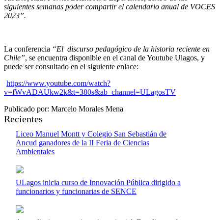
siguientes semanas poder compartir el calendario anual de VOCES
2023”.
La conferencia
“El discurso pedagógico de la historia reciente en
Chile”
, se encuentra disponible en el canal de Youtube Ulagos, y
puede ser consultado en el siguiente enlace:
https://www.youtube.com/watch?
v=fWvADAUkw2k&t=380s&ab_channel=ULagosTV
Publicado por: Marcelo Morales Mena
Recientes
Liceo Manuel Montt y Colegio San Sebastián de
Ancud ganadores de la II Feria de Ciencias
Ambientales
ULagos inicia curso de Innovación Pública dirigido a
funcionarios y funcionarias de SENCE