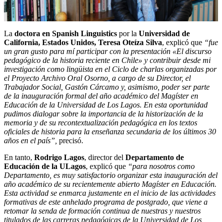
La
doctora en Spanish Linguistics
por la
Universidad de
California, Estados Unidos,
Teresa Oteíza Silva
, explicó que
“fue
un gran gusto para mí participar con la presentación «El discurso
pedagógico de la historia reciente en Chile» y contribuir desde mi
investigación como lingüista en el Ciclo de charlas organizadas por
el Proyecto Archivo Oral Osorno, a cargo de su Director, el
Trabajador Social, Gastón Cárcamo y, asimismo, poder ser parte
de la inauguración formal del año académico del Magíster en
Educación de la Universidad de Los Lagos. En esta oportunidad
pudimos dialogar sobre la importancia de la historización de la
memoria y de su recontextualización pedagógica en los textos
oficiales de historia para la enseñanza secundaria de los últimos 30
años en el país”,
precisó.
En tanto,
Rodrigo Lagos
, director del
Departamento de
Educación de la ULagos
, explicó que
“para nosotros como
Departamento, es muy satisfactorio organizar esta inauguración del
año académico de su recientemente abierto Magíster en Educación.
Esta actividad se enmarca justamente en el inicio de las actividades
formativas de este anhelado programa de postgrado, que viene a
retomar la senda de formación continua de nuestras y nuestros
titulados de las carreras pedagógicas de la Universidad de Los