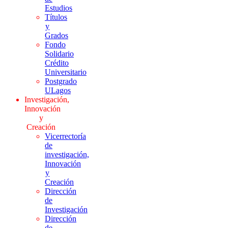
Estudios
Títulos
y
Grados
Fondo
Solidario
Crédito
Universitario
Postgrado
ULagos
Investigación,
Innovación
y
Creación
Vicerrectoría
de
investigación,
Innovación
y
Creación
Dirección
de
Investigación
Dirección
de