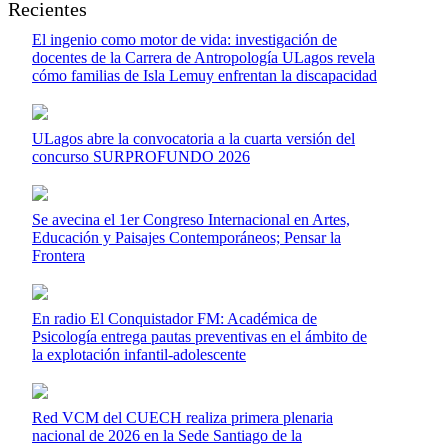
Recientes
El ingenio como motor de vida: investigación de
docentes de la Carrera de Antropología ULagos revela
cómo familias de Isla Lemuy enfrentan la discapacidad
ULagos abre la convocatoria a la cuarta versión del
concurso SURPROFUNDO 2026
Se avecina el 1er Congreso Internacional en Artes,
Educación y Paisajes Contemporáneos; Pensar la
Frontera
En radio El Conquistador FM: Académica de
Psicología entrega pautas preventivas en el ámbito de
la explotación infantil-adolescente
Red VCM del CUECH realiza primera plenaria
nacional de 2026 en la Sede Santiago de la