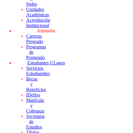
Sedes
Unidades
Académicas
Acreditación
Institucional
Admisión
Carreras
Pregrado
Programas
de
Postgrado
Estudiantes ULagos
Servicios
Estudiantiles
Becas
y
Beneficios
IDelfos
Matrícula
y
Cobranza
Secretaria
de
Estudios
Títulos