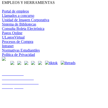
EMPLEOS Y HERRAMIENTAS
Portal de empleos
Llamados a concurso
Unidad de Imagen Corporativa
Sistema de Bibliotecas
Consulta Boleta Electrónica
Pagos Online
ULagosVirtual
Procesos de Compra
Intranet
Normativas Estudiantiles
Política de Privacidad
Casa Central
Lord Cochrane 1046
Teléfono 56 642333000
Osorno, Chile