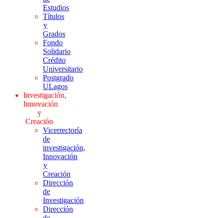
Estudios
Títulos
y
Grados
Fondo
Solidario
Crédito
Universitario
Postgrado
ULagos
Investigación,
Innovación
y
Creación
Vicerrectoría
de
investigación,
Innovación
y
Creación
Dirección
de
Investigación
Dirección
de