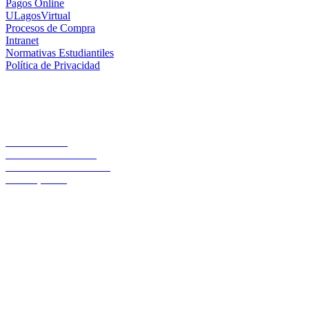
Pagos Online
ULagosVirtual
Procesos de Compra
Intranet
Normativas Estudiantiles
Política de Privacidad
Casa Central
Lord Cochrane 1046
Teléfono 56 642333000
Osorno, Chile