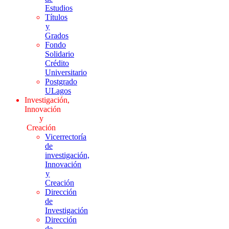
Estudios
Títulos
y
Grados
Fondo
Solidario
Crédito
Universitario
Postgrado
ULagos
Investigación,
Innovación
y
Creación
Vicerrectoría
de
investigación,
Innovación
y
Creación
Dirección
de
Investigación
Dirección
de