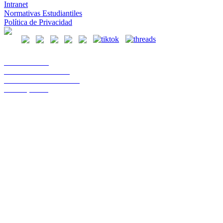
Intranet
Normativas Estudiantiles
Política de Privacidad
Casa Central
Lord Cochrane 1046
Teléfono 56 642333000
Osorno, Chile