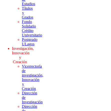
Estudios
Títulos
y
Grados
Fondo
Solidario
Crédito
Universitario
Postgrado
ULagos
Investigación,
Innovación
y
Creación
Vicerrectoría
de
investigación,
Innovación
y
Creación
Dirección
de
Investigación
Dirección
de