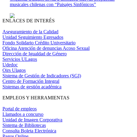
musicales chilenas con “Paisajes Sinfónicos”
ENLACES DE INTERÉS
Aseguramiento de la Calidad
Unidad Seguimiento Egresados
Fondo Solidario Crédito Universitario
Oficina Atención de denuncias Acoso Sexual
Dirección de Igualdad de Género
Servicios ULagos
Udedoc
Oirs Ulagos
Sistema de Gestión de Indicadores (SGI)
Centro de Formación Integral
Sistemas de gestión académica
EMPLEOS Y HERRAMIENTAS
Portal de empleos
Llamados a concurso
Unidad de Imagen Corporativa
Sistema de Bibliotecas
Consulta Boleta Electrónica
Pagos Online