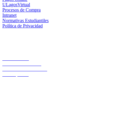
ULagosVirtual
Procesos de Compra
Intranet
Normativas Estudiantiles
Política de Privacidad
Casa Central
Lord Cochrane 1046
Teléfono 56 642333000
Osorno, Chile