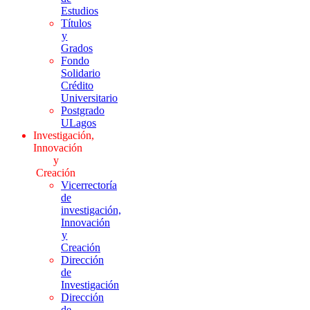
Estudios
Títulos
y
Grados
Fondo
Solidario
Crédito
Universitario
Postgrado
ULagos
Investigación,
Innovación
y
Creación
Vicerrectoría
de
investigación,
Innovación
y
Creación
Dirección
de
Investigación
Dirección
de