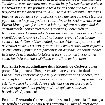
“
la idea de este encuentro nace cuando los y las estudiantes reciben
los resultados de sus postulaciones a fondos concursables. Esos
proyectos fueron diseñados en la II Escuela de Gestores Culturales
Rurales, la cual tiene como propósito brindar herramientas teóricas
y prácticas a los y las gestoras culturales de los sectores rurales de
Puerto Montt, para fortalecer su labor y mejorar su capacidad de
comunicación, conocimiento de audiencias y obtención de
financiamiento. El propósito de esta iniciativa es mejorar la calidad
y cantidad de la oferta cultural, así como relevar el patrimonio
cultural local. Como Universidad pública debemos aportar con el
desarrollo de los territorios y para eso debemos consolidar espacios
de encuentro y fomentar la participación de todas las comunidades.
Este tipo de actividades fortalece el rol y misión institucional, así
como también entrega visibilidad y prestigio en la región
”.
Para
Silvia Flores, estudiante de la Escuela de Gestores
quien
presentó la ponencia “Bosque creativo, arte y creación desde
Lauca”, esta experiencia: “
fue muy enriquecedora en saberes, con
una amplia gama de gestiones en diversas áreas. La importancia de
esta formación ha quedado en evidencia y da pie para qué la
escuela siga siendo un protagonista de quienes somos sus
beneficiarios
”, comentó.
En tanto,
Fernando Guerra
, quien presentó la ponencia “Estrategia
de gestión de espacios para ferias artesanales”, agregó: “
ser actor