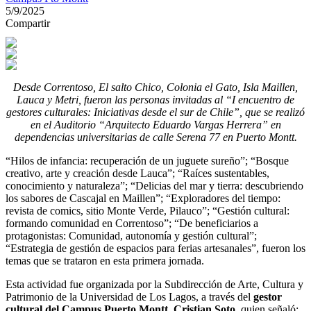
5/9/2025
Compartir
Desde Correntoso, El salto Chico, Colonia el Gato, Isla Maillen,
Lauca y Metri, fueron las personas invitadas al “I encuentro de
gestores culturales: Iniciativas desde el sur de Chile”, que se realizó
en el Auditorio “Arquitecto Eduardo Vargas Herrera” en
dependencias universitarias de calle Serena 77 en Puerto Montt.
“Hilos de infancia: recuperación de un juguete sureño”; “Bosque
creativo, arte y creación desde Lauca”; “Raíces sustentables,
conocimiento y naturaleza”; “Delicias del mar y tierra: descubriendo
los sabores de Cascajal en Maillen”; “Exploradores del tiempo:
revista de comics, sitio Monte Verde, Pilauco”; “Gestión cultural:
formando comunidad en Correntoso”; “De beneficiarios a
protagonistas: Comunidad, autonomía y gestión cultural”;
“Estrategia de gestión de espacios para ferias artesanales”, fueron los
temas que se trataron en esta primera jornada.
Esta actividad fue organizada por la Subdirección de Arte, Cultura y
Patrimonio de la Universidad de Los Lagos, a través del
gestor
cultural del Campus Puerto Montt, Cristian Soto
, quien señaló: