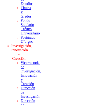
Estudios
Títulos
y
Grados
Fondo
Solidario
Crédito
Universitario
Postgrado
ULagos
Investigación,
Innovación
y
Creación
Vicerrectoría
de
investigación,
Innovación
y
Creación
Dirección
de
Investigación
Dirección
de