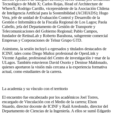
Tecnológico de Multi X; Carlos Rojas, Head of Architecture de
WhereX; Rodrigo Carrillo, vicepresidente de la Asociación Chilena
de Inteligencia Artificial para la Sostenibilidad (ACHIADS); Hugo
Vera, jefe de unidad de Evaluación Control y Desarrollo de la
Gestión e Informática de la Fiscalía Regional de Los Lagos; Paola
Cabello, jefa del Departamento de Gestión de Transporte y
Telecomunicaciones del Gobierno Regional; Pablo Campos,
fundador de RetinaLab y Roberto Barahona, subgerente comercial
Empresas y Corporaciones de Telsur Grupo GTD.
Asimismo, la sesión incluyó a egresados y titulados destacados de
ICINF, tales como Diego Muñoz profesional de OpenLink y
Vicente Aguilar, profesional del Centro de investigación i~mar de la
ULagos. También estuvieron David Osorio y Denisse Maldonado,
quienes aportaron la visión más cercana a la experiencia formativa
actual, como estudiantes de la carrera.
La academia y su vínculo con el territorio
El encuentro fue encabezado por los académicos Joel Torres,
encargado de Vinculación con el Medio de la carrera; Elson
Stuardo, director docente de ICINF y Raúl Arredondo, director del
Departamento de Ciencias de la Ingeniería. A ellos se sumó Edgardo