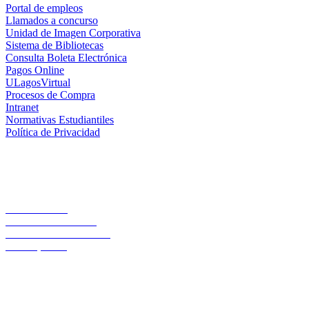
Portal de empleos
Llamados a concurso
Unidad de Imagen Corporativa
Sistema de Bibliotecas
Consulta Boleta Electrónica
Pagos Online
ULagosVirtual
Procesos de Compra
Intranet
Normativas Estudiantiles
Política de Privacidad
Casa Central
Lord Cochrane 1046
Teléfono 56 642333000
Osorno, Chile