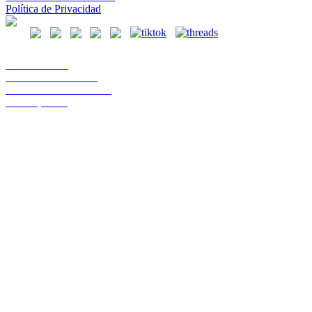
Política de Privacidad
Casa Central
Lord Cochrane 1046
Teléfono 56 642333000
Osorno, Chile