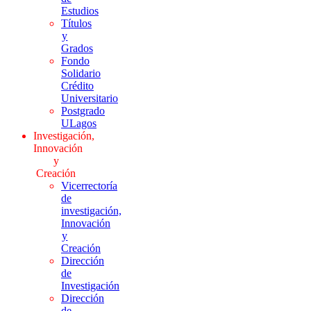
Estudios
Títulos
y
Grados
Fondo
Solidario
Crédito
Universitario
Postgrado
ULagos
Investigación,
Innovación
y
Creación
Vicerrectoría
de
investigación,
Innovación
y
Creación
Dirección
de
Investigación
Dirección
de