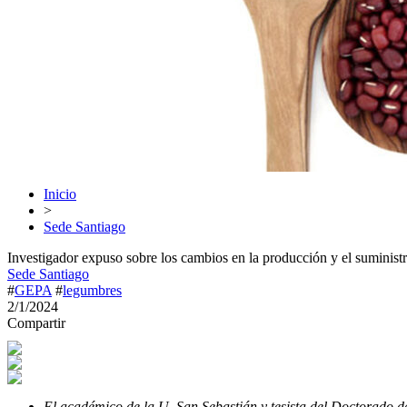
Inicio
>
Sede Santiago
Investigador expuso sobre los cambios en la producción y el suminist
Sede Santiago
#
GEPA
#
legumbres
2/1/2024
Compartir
El académico de la U. San Sebastián y tesista del Doctorado de