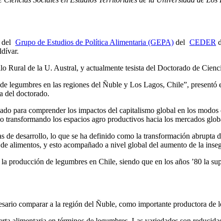
n del
Grupo de Estudios de Política Alimentaria (GEPA)
del
CEDER
d
dívar.
lo Rural de la U. Austral, y actualmente tesista del Doctorado de Cienc
de legumbres en las regiones del Ñuble y Los Lagos, Chile”, presentó el
ta del doctorado.
zado para comprender los impactos del capitalismo global en los modos 
ido transformando los espacios agro productivos hacia los mercados glob
de desarrollo, lo que se ha definido como la transformación abrupta de 
 de alimentos, y esto acompañado a nivel global del aumento de la inseg
 la producción de legumbres en Chile, siendo que en los años ’80 la sup
ecesario comparar a la región del Ñuble, como importante productora de
ta alimentaria en términos de legumbres. Las variedades son reducidas 