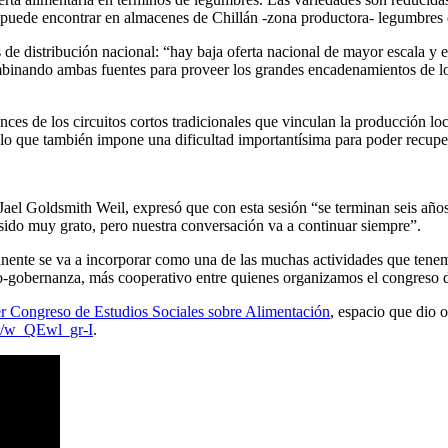
o puede encontrar en almacenes de Chillán -zona productora- legumbres
 de distribución nacional: “hay baja oferta nacional de mayor escala y 
ombinando ambas fuentes para proveer los grandes encadenamientos de l
nces de los circuitos cortos tradicionales que vinculan la producción 
o que también impone una dificultad importantísima para poder recupera
el Goldsmith Weil, expresó que con esta sesión “se terminan seis años 
sido muy grato, pero nuestra conversación va a continuar siempre”.
nte se va a incorporar como una de las muchas actividades que tenemos 
co-gobernanza, más cooperativo entre quienes organizamos el congreso 
r Congreso de Estudios Sociales sobre Alimentación
, espacio que dio o
be/w_QEwl_gr-I
.