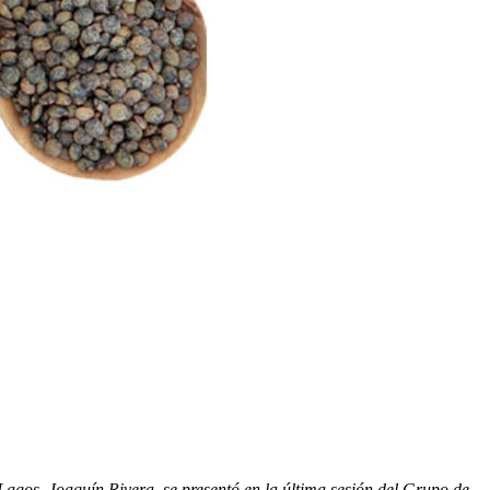
Lagos, Joaquín Rivera, se presentó en la última sesión del Grupo de