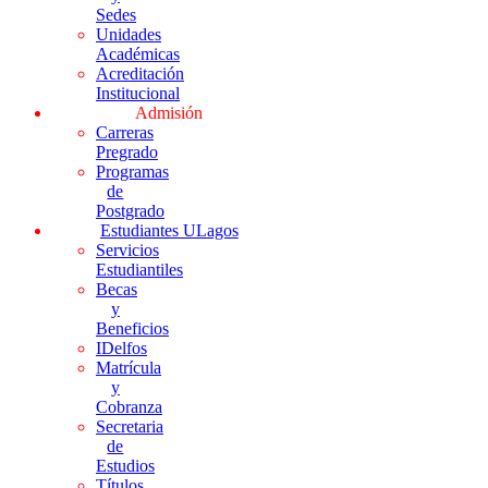
Sedes
Unidades
Académicas
Acreditación
Institucional
Admisión
Carreras
Pregrado
Programas
de
Postgrado
Estudiantes ULagos
Servicios
Estudiantiles
Becas
y
Beneficios
IDelfos
Matrícula
y
Cobranza
Secretaria
de
Estudios
Títulos