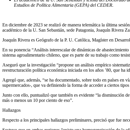
Estudios de Política Alimentaria (GEPA) del CEDER.
En diciembre de 2023 se realizó de manera telemática la última sesió
académico de la U. San Sebastián, sede Patagonia, Joaquín Rivera Zal
Joaquín Rivera es Geógrafo de la P. U. Católica, Magíster en Desarrol
En su ponencia “Análisis interescalar de dinámicas de abastecimiento 
sistema agroalimentario chileno, que es parte de su trabajo como tesis
Aseguró que la investigación “propone un análisis empírico sistemati
reestructuración política económica iniciada en los años ’80, que ha 
Agregó que, además, “se ha documentado, sobre todo en países en vías 
supermercados-, que va definiendo la forma de acceder a ciertos tipos
Junto con ello, puntualizó que también es evidente “la disminución de
más o menos un 10 por ciento de eso”.
Hallazgos
Respecto a los principales hallazgos preliminares, precisó que fue n
Sostuvo que en ambas regiones “existe una homogeneización de la ofer