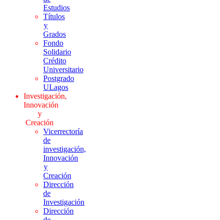
Estudios
Títulos
y
Grados
Fondo
Solidario
Crédito
Universitario
Postgrado
ULagos
Investigación,
Innovación
y
Creación
Vicerrectoría
de
investigación,
Innovación
y
Creación
Dirección
de
Investigación
Dirección
de