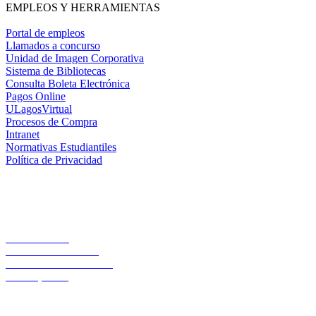
EMPLEOS Y HERRAMIENTAS
Portal de empleos
Llamados a concurso
Unidad de Imagen Corporativa
Sistema de Bibliotecas
Consulta Boleta Electrónica
Pagos Online
ULagosVirtual
Procesos de Compra
Intranet
Normativas Estudiantiles
Política de Privacidad
Casa Central
Lord Cochrane 1046
Teléfono 56 642333000
Osorno, Chile