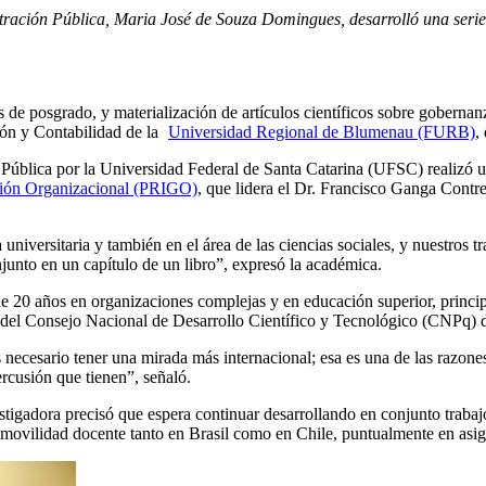
ración Pública, Maria José de Souza Domingues, desarrolló una serie 
es de posgrado, y materialización de artículos científicos sobre gobernan
ón y Contabilidad de la
Universidad Regional de Blumenau (FURB)
,
ública por la Universidad Federal de Santa Catarina (UFSC) realizó una
sión Organizacional (PRIGO)
, que lidera el Dr. Francisco Ganga Contr
a universitaria y también en el área de las ciencias sociales, y nuestr
njunto en un capítulo de un libro”, expresó la académica.
 20 años en organizaciones complejas y en educación superior, princip
del Consejo Nacional de Desarrollo Científico y Tecnológico (CNPq) d
ecesario tener una mirada más internacional; esa es una de las razones
percusión que tienen”, señaló.
igadora precisó que espera continuar desarrollando en conjunto trabajos
e movilidad docente tanto en Brasil como en Chile, puntualmente en asign