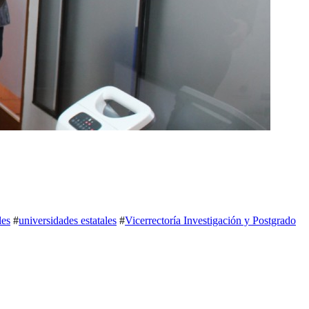
les
#
universidades estatales
#
Vicerrectoría Investigación y Postgrado