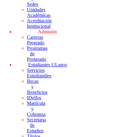
Sedes
Unidades
Académicas
Acreditación
Institucional
Admisión
Carreras
Pregrado
Programas
de
Postgrado
Estudiantes ULagos
Servicios
Estudiantiles
Becas
y
Beneficios
IDelfos
Matrícula
y
Cobranza
Secretaria
de
Estudios
Títulos