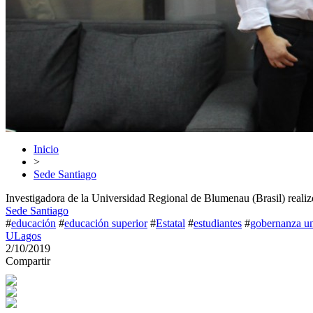
Inicio
>
Sede Santiago
Investigadora de la Universidad Regional de Blumenau (Brasil) reali
Sede Santiago
#
educación
#
educación superior
#
Estatal
#
estudiantes
#
gobernanza uni
ULagos
2/10/2019
Compartir