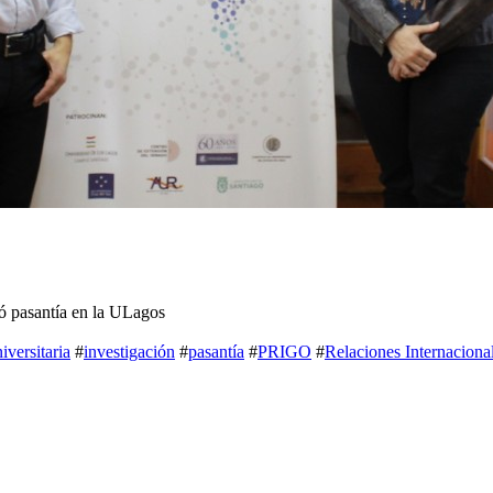
zó pasantía en la ULagos
versitaria
#
investigación
#
pasantía
#
PRIGO
#
Relaciones Internaciona