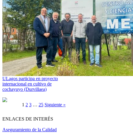
ULagos participa en proyecto
internacional en cultivo de
cochayuyo (Durvillaea)
1
2
3
…
25
Siguiente »
ENLACES DE INTERÉS
Aseguramiento de la Calidad