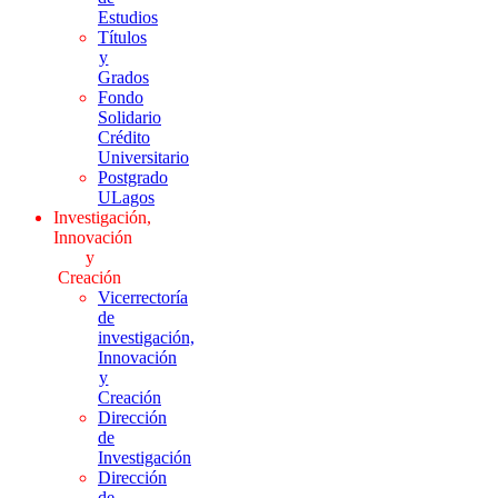
Estudios
Títulos
y
Grados
Fondo
Solidario
Crédito
Universitario
Postgrado
ULagos
Investigación,
Innovación
y
Creación
Vicerrectoría
de
investigación,
Innovación
y
Creación
Dirección
de
Investigación
Dirección
de