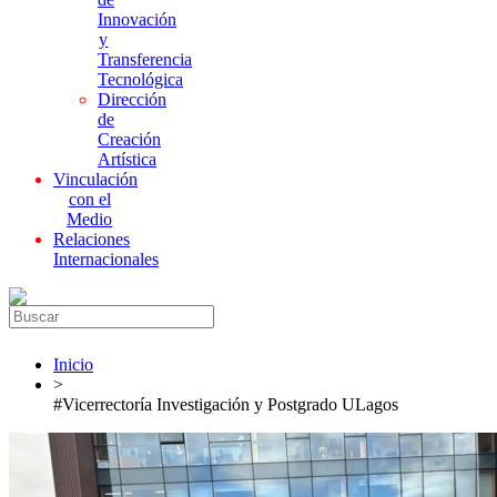
Innovación
y
Transferencia
Tecnológica
Dirección
de
Creación
Artística
Vinculación
con el
Medio
Relaciones
Internacionales
Inicio
>
#Vicerrectoría Investigación y Postgrado ULagos