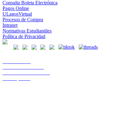
Consulta Boleta Electrónica
Pagos Online
ULagosVirtual
Procesos de Compra
Intranet
Normativas Estudiantiles
Política de Privacidad
Casa Central
Lord Cochrane 1046
Teléfono 56 642333000
Osorno, Chile