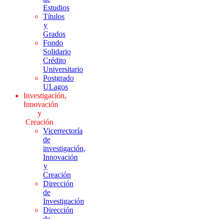
Estudios
Títulos
y
Grados
Fondo
Solidario
Crédito
Universitario
Postgrado
ULagos
Investigación,
Innovación
y
Creación
Vicerrectoría
de
investigación,
Innovación
y
Creación
Dirección
de
Investigación
Dirección
de