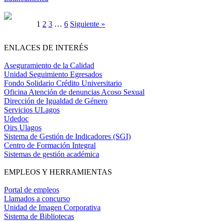
1
2
3
…
6
Siguiente »
ENLACES DE INTERÉS
Aseguramiento de la Calidad
Unidad Seguimiento Egresados
Fondo Solidario Crédito Universitario
Oficina Atención de denuncias Acoso Sexual
Dirección de Igualdad de Género
Servicios ULagos
Udedoc
Oirs Ulagos
Sistema de Gestión de Indicadores (SGI)
Centro de Formación Integral
Sistemas de gestión académica
EMPLEOS Y HERRAMIENTAS
Portal de empleos
Llamados a concurso
Unidad de Imagen Corporativa
Sistema de Bibliotecas