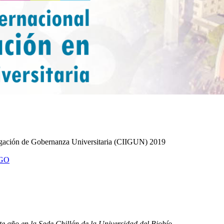
tigación de Gobernanza Universitaria (CIIGUN) 2019
GO
te año en la Sede Chillán de la Universidad del Biobío.