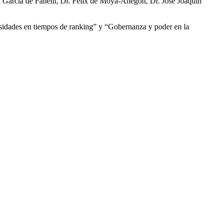
a García de Fanelli, Dr. Félix de Moya-Anegón, Dr. José Joaquín
ersidades en tiempos de ranking” y “Gobernanza y poder en la