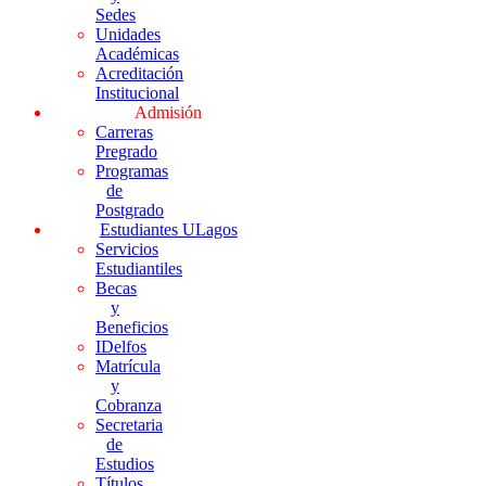
Sedes
Unidades
Académicas
Acreditación
Institucional
Admisión
Carreras
Pregrado
Programas
de
Postgrado
Estudiantes ULagos
Servicios
Estudiantiles
Becas
y
Beneficios
IDelfos
Matrícula
y
Cobranza
Secretaria
de
Estudios
Títulos