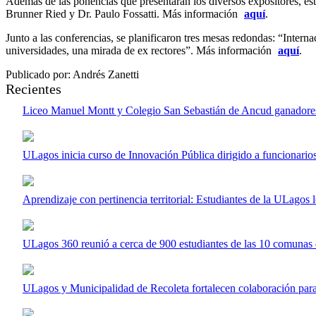
Además de las ponencias que presentarán los diversos expositores, es
Brunner Ried y Dr. Paulo Fossatti. Más información
aquí
.
Junto a las conferencias, se planificaron tres mesas redondas: “Inter
universidades, una mirada de ex rectores”. Más información
aquí
.
Publicado por: Andrés Zanetti
Recientes
Liceo Manuel Montt y Colegio San Sebastián de Ancud ganadores 
ULagos inicia curso de Innovación Pública dirigido a funcionari
Aprendizaje con pertinencia territorial: Estudiantes de la ULagos 
ULagos 360 reunió a cerca de 900 estudiantes de las 10 comunas de
ULagos y Municipalidad de Recoleta fortalecen colaboración para i