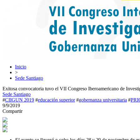
Inicio
>
Sede Santiago
Exitosa convocatoria tuvo el VII Congreso Iberoamericano de Inves
Sede Santiago
#
CIIGUN 2019
#
educación superior
#
gobernanza universitaria
#
PRI
9/9/2019
Compartir
El evento se llevará a cabo los días 28 y 29 de noviembre de es