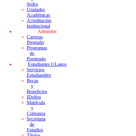
Sedes
Unidades
Académicas
Acreditación
Institucional
Admisión
Carreras
Pregrado
Programas
de
Postgrado
Estudiantes ULagos
Servicios
Estudiantiles
Becas
y
Beneficios
IDelfos
Matrícula
y
Cobranza
Secretaria
de
Estudios
Títulos