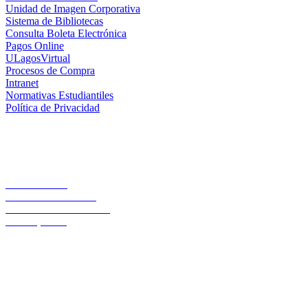
Unidad de Imagen Corporativa
Sistema de Bibliotecas
Consulta Boleta Electrónica
Pagos Online
ULagosVirtual
Procesos de Compra
Intranet
Normativas Estudiantiles
Política de Privacidad
Casa Central
Lord Cochrane 1046
Teléfono 56 642333000
Osorno, Chile