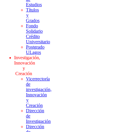
Estudios
Títulos
y
Grados
Fondo
Solidario
Crédito
Universitario
Postgrado
ULagos
Investigación,
Innovación
y
Creación
Vicerrectoría
de
investigación,
Innovación
y
Creación
Dirección
de
Investigación
Dirección
de