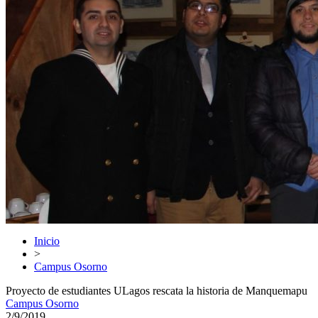
Inicio
>
Campus Osorno
Proyecto de estudiantes ULagos rescata la historia de Manquemapu
Campus Osorno
2/9/2019