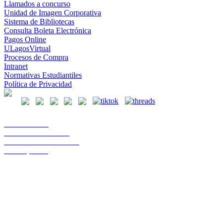
Llamados a concurso
Unidad de Imagen Corporativa
Sistema de Bibliotecas
Consulta Boleta Electrónica
Pagos Online
ULagosVirtual
Procesos de Compra
Intranet
Normativas Estudiantiles
Política de Privacidad
Casa Central
Lord Cochrane 1046
Teléfono 56 642333000
Osorno, Chile