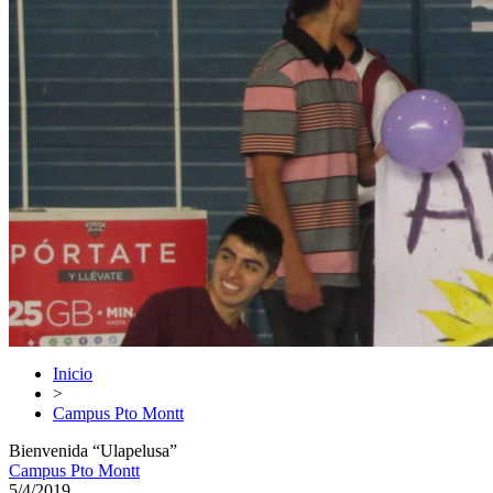
Inicio
>
Campus Pto Montt
Bienvenida “Ulapelusa”
Campus Pto Montt
5/4/2019