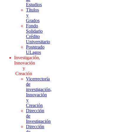
Estudios
Títulos
y
Grados
Fondo
Solidario
Crédito
Universitario
Postgrado
ULagos
Investigación,
Innovación
y
Creación
Vicerrectoría
de
investigación,
Innovación
y
Creación
Dirección
de
Investigación
Dirección
de