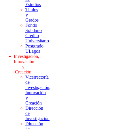
Estudios
Títulos
y
Grados
Fondo
Solidario
Crédito
Universitario
Postgrado
ULagos
Investigación,
Innovación
y
Creación
Vicerrectoría
de
investigación,
Innovación
y
Creación
Dirección
de
Investigación
Dirección
de