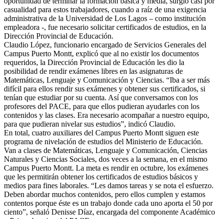
oportunidad de terminar la formación básica y media, surgió casi por
casualidad para estos trabajadores, cuando a raíz de una exigencia
administrativa de la Universidad de Los Lagos – como institución
empleadora -, fue necesario solicitar certificados de estudios, en la
Dirección Provincial de Educación.
Claudio López, funcionario encargado de Servicios Generales del
Campus Puerto Montt, explicó que al no existir los documentos
requeridos, la Dirección Provincial de Educación les dio la
posibilidad de rendir exámenes libres en las asignaturas de
Matemáticas, Lenguaje y Comunicación y Ciencias. “Iba a ser más
difícil para ellos rendir sus exámenes y obtener sus certificados, si
tenían que estudiar por su cuenta. Así que conversamos con los
profesores del PACE, para que ellos pudieran ayudarles con los
contenidos y las clases. Era necesario acompañar a nuestro equipo,
para que pudieran nivelar sus estudios”, indicó Claudio.
En total, cuatro auxiliares del Campus Puerto Montt siguen este
programa de nivelación de estudios del Ministerio de Educación.
Van a clases de Matemáticas, Lenguaje y Comunicación, Ciencias
Naturales y Ciencias Sociales, dos veces a la semana, en el mismo
Campus Puerto Montt. La meta es rendir en octubre, los exámenes
que les permitirán obtener los certificados de estudios básicos y
medios para fines laborales. “Les damos tareas y se nota el esfuerzo.
Deben abordar muchos contenidos, pero ellos cumplen y estamos
contentos porque éste es un trabajo donde cada uno aporta el 50 por
ciento”, señaló Denisse Díaz, encargada del componente Académico