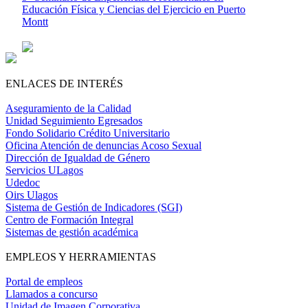
Educación Física y Ciencias del Ejercicio en Puerto
Montt
ENLACES DE INTERÉS
Aseguramiento de la Calidad
Unidad Seguimiento Egresados
Fondo Solidario Crédito Universitario
Oficina Atención de denuncias Acoso Sexual
Dirección de Igualdad de Género
Servicios ULagos
Udedoc
Oirs Ulagos
Sistema de Gestión de Indicadores (SGI)
Centro de Formación Integral
Sistemas de gestión académica
EMPLEOS Y HERRAMIENTAS
Portal de empleos
Llamados a concurso
Unidad de Imagen Corporativa