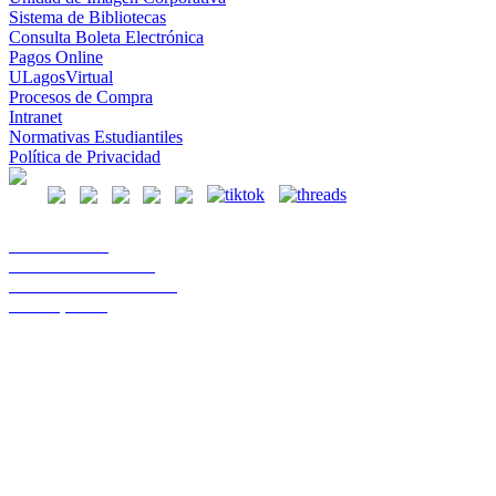
Sistema de Bibliotecas
Consulta Boleta Electrónica
Pagos Online
ULagosVirtual
Procesos de Compra
Intranet
Normativas Estudiantiles
Política de Privacidad
Casa Central
Lord Cochrane 1046
Teléfono 56 642333000
Osorno, Chile