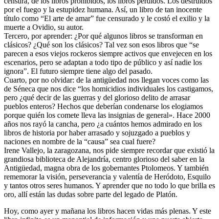
censura, de los libros prohibidos, los libros perdidos. Los destruidos
por el fuego y la estupidez humana. Así, un libro de tan inocente
título como “El arte de amar” fue censurado y le costó el exilio y la
muerte a Ovidio, su autor.
Tercero, por aprender: ¿Por qué algunos libros se transforman en
clásicos? ¿Qué son los clásicos? Tal vez son esos libros que “se
parecen a esos viejos rockeros siempre activos que envejecen en los
escenarios, pero se adaptan a todo tipo de público y así nadie los
ignora”. El futuro siempre tiene algo del pasado.
Cuarto, por no olvidar: de la antigüedad nos llegan voces como las
de Séneca que nos dice “los homicidios individuales los castigamos,
pero ¿qué decir de las guerras y del glorioso delito de arrasar
pueblos enteros? Hechos que deberían condenarse los elogiamos
porque quién los comete lleva las insignias de general». Hace 2000
años nos rayó la cancha, pero ¿a cuántos hemos admirado en los
libros de historia por haber arrasado y sojuzgado a pueblos y
naciones en nombre de la “causa” sea cual fuere?
Irene Vallejo, la zaragozana, nos pide siempre recordar que existió la
grandiosa biblioteca de Alejandría, centro glorioso del saber en la
Antigüedad, magna obra de los gobernantes Ptolomeos. Y también
rememorar la visión, perseverancia y valentía de Heródoto, Esquilo
y tantos otros seres humanos. Y aprender que no todo lo que brilla es
oro, allí están las dudas sobre parte del legado de Platón.
Hoy, como ayer y mañana los libros hacen vidas más plenas. Y este