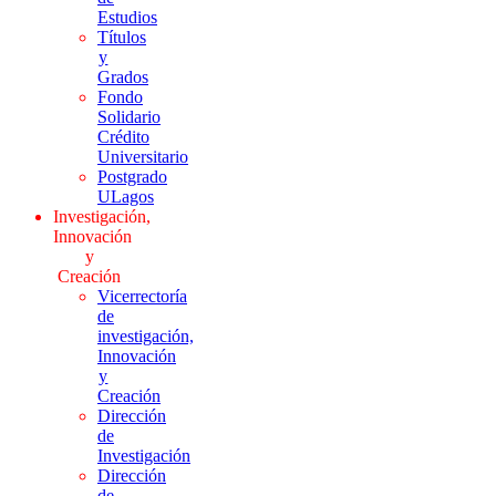
Estudios
Títulos
y
Grados
Fondo
Solidario
Crédito
Universitario
Postgrado
ULagos
Investigación,
Innovación
y
Creación
Vicerrectoría
de
investigación,
Innovación
y
Creación
Dirección
de
Investigación
Dirección
de