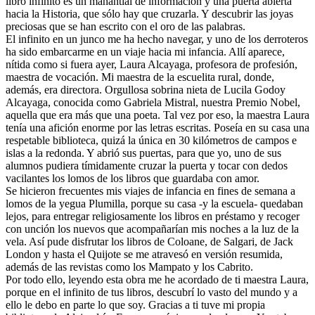
libro infinito es un manantial de información y una puerta abierta
hacia la Historia, que sólo hay que cruzarla. Y descubrir las joyas
preciosas que se han escrito con el oro de las palabras.
El infinito en un junco me ha hecho navegar, y uno de los derroteros
ha sido embarcarme en un viaje hacia mi infancia. Allí aparece,
nítida como si fuera ayer, Laura Alcayaga, profesora de profesión,
maestra de vocación. Mi maestra de la escuelita rural, donde,
además, era directora. Orgullosa sobrina nieta de Lucila Godoy
Alcayaga, conocida como Gabriela Mistral, nuestra Premio Nobel,
aquella que era más que una poeta. Tal vez por eso, la maestra Laura
tenía una afición enorme por las letras escritas. Poseía en su casa una
respetable biblioteca, quizá la única en 30 kilómetros de campos e
islas a la redonda. Y abrió sus puertas, para que yo, uno de sus
alumnos pudiera tímidamente cruzar la puerta y tocar con dedos
vacilantes los lomos de los libros que guardaba con amor.
Se hicieron frecuentes mis viajes de infancia en fines de semana a
lomos de la yegua Plumilla, porque su casa -y la escuela- quedaban
lejos, para entregar religiosamente los libros en préstamo y recoger
con unción los nuevos que acompañarían mis noches a la luz de la
vela. Así pude disfrutar los libros de Coloane, de Salgari, de Jack
London y hasta el Quijote se me atravesó en versión resumida,
además de las revistas como los Mampato y los Cabrito.
Por todo ello, leyendo esta obra me he acordado de ti maestra Laura,
porque en el infinito de tus libros, descubrí lo vasto del mundo y a
ello le debo en parte lo que soy. Gracias a ti tuve mi propia