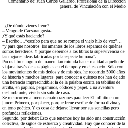
Comentario de: Juan Carlos Gallardo, Profesional de la Dirección
general de Vinculación con el Medio
–¿De dónde vienes Irene?
– Vengo de Caesaraugusta-…
¿Y qué estás haciendo?
– Escribo….“escribo para que no se rompa el viejo hilo de voz”…
“y para que nosotros, los amantes de los libros sepamos de quiénes
somos herederos. Y porque debemos a los libros la supervivencia de
las mejores ideas fabricadas por la especie humana”.
Pocos libros logran de manera tan rotunda hacer realidad aquello de
viajar a través de sus páginas en el tiempo y en el espacio. Sólo con
los movimientos de mis dedos y de mis ojos, he recorrido 5000 años
de historia y muchos lugares, para conocer a quienes nos han dejado
una herencia imprescindible: la de la palabra escrita en tablillas de
arcilla, en papiros, pergaminos, códices y papel. Una aventura
deslumbrante, vivida sin salir de casa.
Se me ocurren al menos cuatro razones para leer El infinito en un
junco: Primero, por placer, porque Irene escribe de forma divina y
en tono poético. Y es cosa de dejarse llevar por sus sencillas pero
profundas reflexiones.
Segundo, por deber: Esto que tenemos hoy ha sido una construcción
colectiva, de siglos de esfuerzo y creatividad. Hay que conocer de la