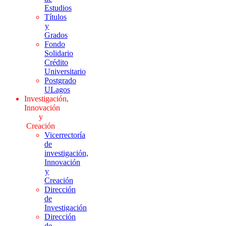
Estudios
Títulos
y
Grados
Fondo
Solidario
Crédito
Universitario
Postgrado
ULagos
Investigación,
Innovación
y
Creación
Vicerrectoría
de
investigación,
Innovación
y
Creación
Dirección
de
Investigación
Dirección
de