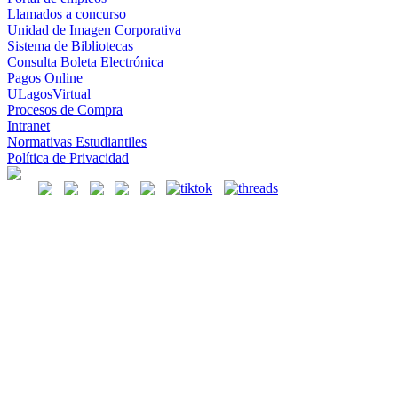
Llamados a concurso
Unidad de Imagen Corporativa
Sistema de Bibliotecas
Consulta Boleta Electrónica
Pagos Online
ULagosVirtual
Procesos de Compra
Intranet
Normativas Estudiantiles
Política de Privacidad
Casa Central
Lord Cochrane 1046
Teléfono 56 642333000
Osorno, Chile