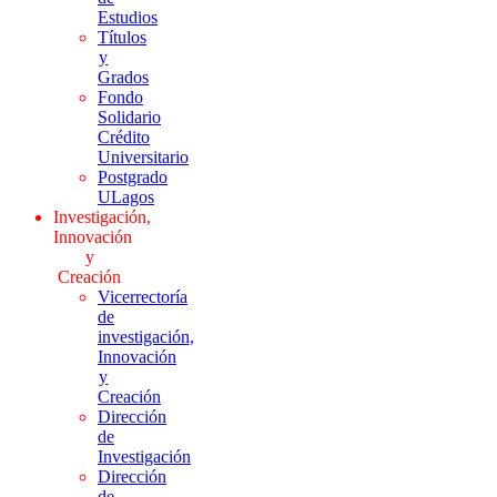
Estudios
Títulos
y
Grados
Fondo
Solidario
Crédito
Universitario
Postgrado
ULagos
Investigación,
Innovación
y
Creación
Vicerrectoría
de
investigación,
Innovación
y
Creación
Dirección
de
Investigación
Dirección
de