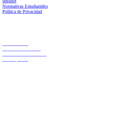
Intranet
Normativas Estudiantiles
Política de Privacidad
Casa Central
Lord Cochrane 1046
Teléfono 56 642333000
Osorno, Chile