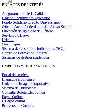
ENLACES DE INTERÉS
Aseguramiento de la Calidad
Unidad Seguimiento Egresados
Fondo Solidario Crédito Universitario
Oficina Atención de denuncias Acoso Sexual
Dirección de Igualdad de Género
Servicios ULagos
Udedoc
Oirs Ulagos
Sistema de Gestión de Indicadores (SGI)
Centro de Formación Integral
Sistemas de gestión académica
EMPLEOS Y HERRAMIENTAS
Portal de empleos
Llamados a concurso
Unidad de Imagen Corporativa
Sistema de Bibliotecas
Consulta Boleta Electrónica
Pagos Online
ULagosVirtual
Procesos de Compra