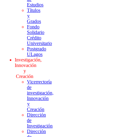
Estudios
Títulos
y
Grados
Fondo
Solidario
Crédito
Universitario
Postgrado
ULagos
Investigación,
Innovación
y
Creación
Vicerrectoría
de
investigación,
Innovación
y
Creación
Dirección
de
Investigación
Dirección
de