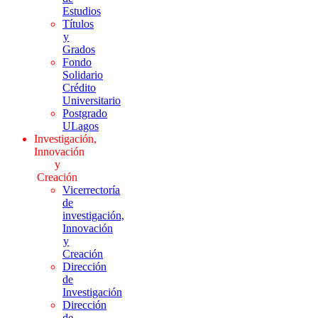
Estudios
Títulos
y
Grados
Fondo
Solidario
Crédito
Universitario
Postgrado
ULagos
Investigación,
Innovación
y
Creación
Vicerrectoría
de
investigación,
Innovación
y
Creación
Dirección
de
Investigación
Dirección
de