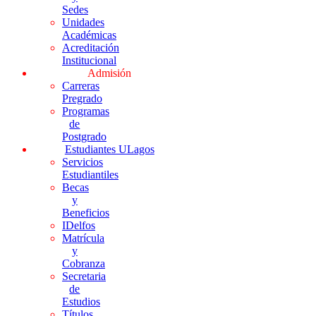
Sedes
Unidades
Académicas
Acreditación
Institucional
Admisión
Carreras
Pregrado
Programas
de
Postgrado
Estudiantes ULagos
Servicios
Estudiantiles
Becas
y
Beneficios
IDelfos
Matrícula
y
Cobranza
Secretaria
de
Estudios
Títulos