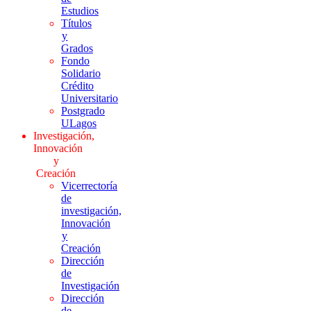
Estudios
Títulos
y
Grados
Fondo
Solidario
Crédito
Universitario
Postgrado
ULagos
Investigación,
Innovación
y
Creación
Vicerrectoría
de
investigación,
Innovación
y
Creación
Dirección
de
Investigación
Dirección
de