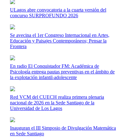
ULagos abre convocatoria a la cuarta versión del
concurso SURPROFUNDO 2026
Se avecina el 1er Congreso Internacional en Artes,
Educación y Paisajes Contemporáneos; Pensar la
Frontera
En radio El Conquistador FM: Académica de
Psicología entrega pautas preventivas en el ámbito de
la explotación infantil-adolescente
Red VCM del CUECH realiza primera plenaria
nacional de 2026 en la Sede Santiago de la
Universidad de Los Lagos
Inauguran el III Simposio de Divulgación Matemática
en Sede Santiago